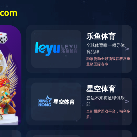
體
|
Global
党的建设
企业文化
人力资源
信息公开
度板/刨