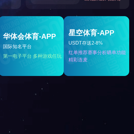
>
热点推荐
内网链接