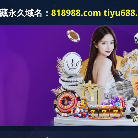
投资者
繁
米兰（中
新闻中心
业务领域
国机产品
米兰体育app
国）
官网入口
械
市场占有率国内靠前。突破并完善了刨片机、热磨机、中高密
等一批新型林业机械装备技术，引领了行业技术发展。
备
机、刨片机、打磨机、热磨机等单机产品