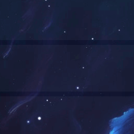
、高密度纤维板连
27层单幅面热压机组
58英寸热磨机
械集团有限公司