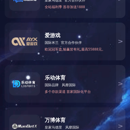
机床工具
电工电站
仪器仪表
环保设备
机械基础件
国机集团网站群 >
英文子站群 >
装备企业
工贸企业