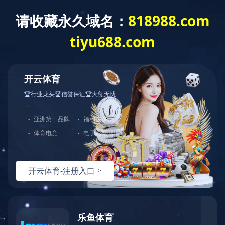
米兰（中
国）
首页
国机产品
重型机械
重型机械
为国内各大钢铁企业提供
套设备、锻压设备等重大技
重型机械
大型铸锻件
锻压设备
冶金设
核电装备