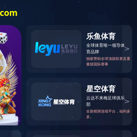
體
|
Global
党的建设
企业文化
人力资源
信息公开
实情况的说明