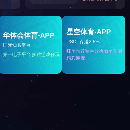
>
热点推荐
内网链接
国机集团在线学习平台
国机集团新闻信息管理平台