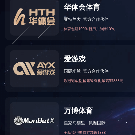
国机集团在线学习平台
国机集团新闻信息管理平台
国机集团网站群 >
英文子站群
装备企业
工贸企业
科研院所
中国农业机械化科学研究院集团有限
中国中元国际工
公司
国机集团科学技
机械工业第六设计研究院有限公司
沈阳仪表科学研
甘肃蓝科石化高新装备股份有限公司
国机精工集团股