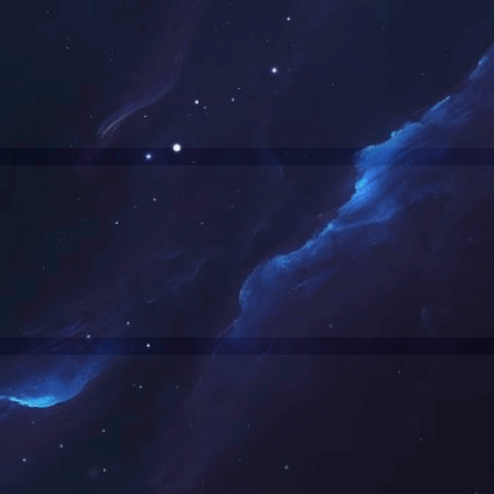
 >
其他语种网站 >
程有限公司
北京起重运输机械设计研究院有限公司
术研究院有限公司
中国联合工程有限公司
究院有限公司
合肥通用机械研究院有限公司
份有限公司
天津电气科学研究院有限公司