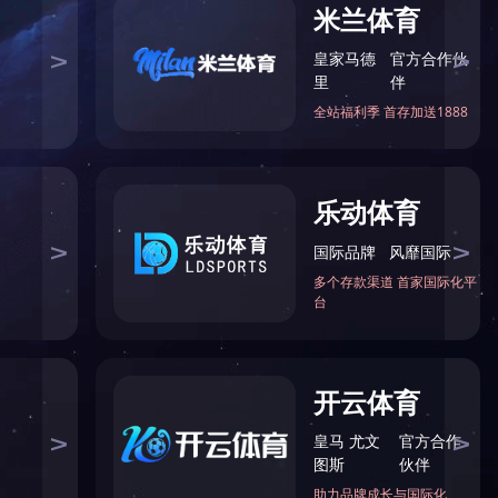
>
热点推荐
内网链接
国机集团在线学习平台
国机集团新闻信息管理平台
国机集团电子采购平台