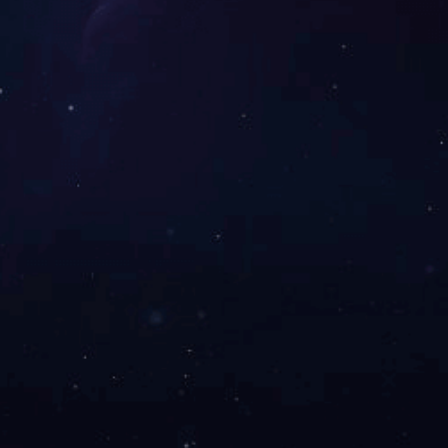
程有限公司
北京起重运输机械设计研究院有限公司
术研究院有限公司
中国联合工程有限公司
究院有限公司
合肥通用机械研究院有限公司
份有限公司
天津电气科学研究院有限公司
究院有限公司
重庆材料研究院有限公司
究院股份公司
桂林电器科学研究院有限公司
究院有限公司
中联西北工程设计研究院有限公司
链接
|
内部服务
|
RSS订阅
|
网站地图
|
版权声明
|
联