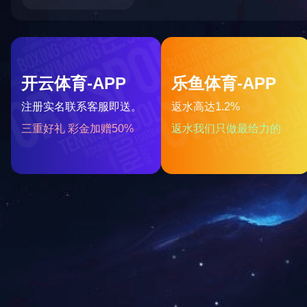
企业资质
32
进出口企业资格证书：
个
4
对外经济合作经营资格证书：
个
18
对外承包工程经营资格证书：
个
4
对外贸易企业审定证书：
国机集团网站群 >
英文子站群