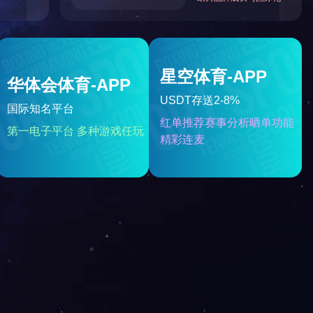
咨询与建议
如果您还有需要了解的，请在线咨询，
我们会尽快答复。
>