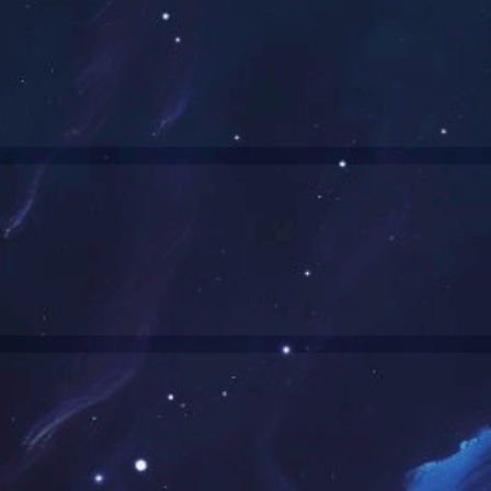
产业基础研制与服务
基础零部件及元器件
基础材料
工业基础软件
基础制造工艺及装备
产业技术基础
行业智库