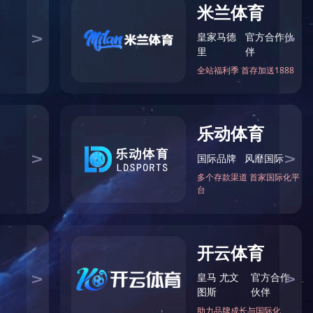
工程承包与供应链
设计咨询服务
工程总承包服务
供应链集成服务
汽车服务
会展服务