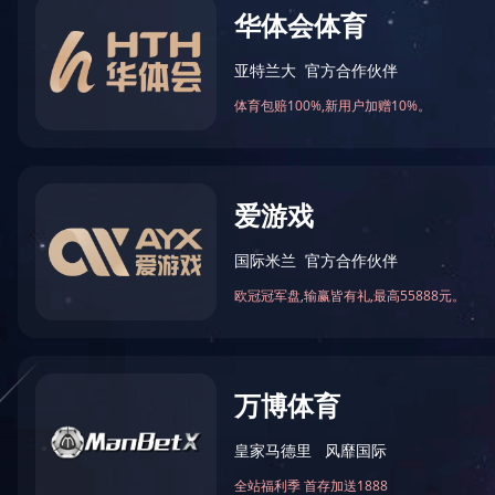
先进装备制造
重型装备
农业装备
纺织装备
林业装备
地质装备
其他先进装备