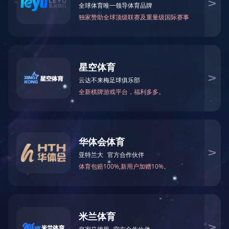
审定活动。近日，中企研发布优
国资动态
果入选优秀成果名单。
企业动态
其中，国机数字科技有限公
赋能重型装备高质量发展”、中
时政要闻
体’发展模式的探索与实践”、
研究”等3项成果荣获三等奖。
人物风采
入选的优秀成果充分彰显了
媒体关注
升核心竞争力与价值创造能力，
专题报道
开云官方站在线登入
|
开云app
附件：
国资委动态
媒体联络
相关文档：
劳模创新工作室再添殊荣
20